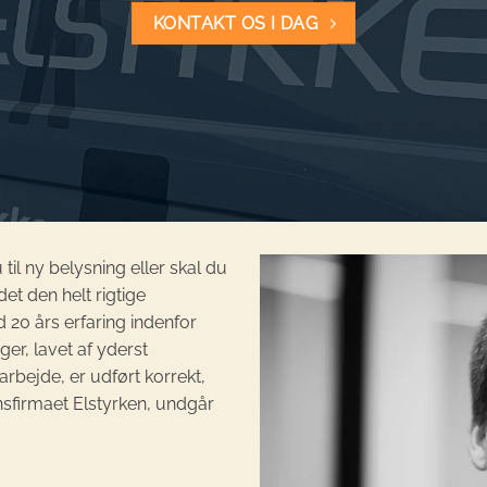
KONTAKT OS I DAG
il ny belysning eller skal du
t den helt rigtige
20 års erfaring indenfor
ger, lavet af yderst
 arbejde, er udført korrekt,
onsfirmaet Elstyrken, undgår