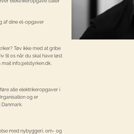
er elektrikeropgave stiller
g af dine el-opgaver
triker? Tøv ikke med at gribe
iv til os når du skal have løst
 mail info@elstyrken.dk.
føre alle elektrikeropgaver i
Organisation og er
 i Danmark.
indelse med nybyggeri, om- og