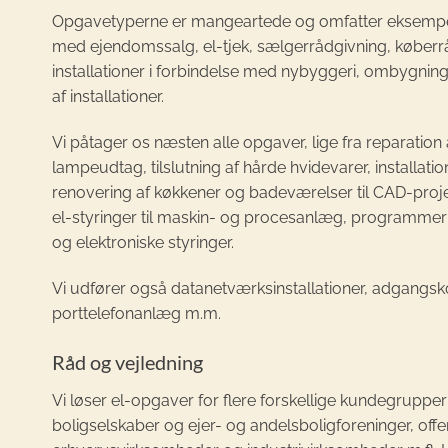
Opgavetyperne er mangeartede og omfatter eksempelvi
med ejendomssalg, el-tjek, sælgerrådgivning, køberrå
installationer i forbindelse med nybyggeri, ombygning
af installationer.
Vi påtager os næsten alle opgaver, lige fra reparation 
lampeudtag, tilslutning af hårde hvidevarer, installati
renovering af køkkener og badeværelser til CAD-projek
el-styringer til maskin- og procesanlæg, programmer
og elektroniske styringer.
Vi udfører også datanetværksinstallationer, adgangs
porttelefonanlæg m.m.
Råd og vejledning
Vi løser el-opgaver for flere forskellige kundegrupper:
boligselskaber og ejer- og andelsboligforeninger, offent