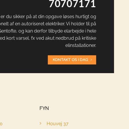
70707171
er du sikker på at din opgave løses hurtigt og
nelt af en autoriseret elektriker. Vi holder til på
entofte, og kan derfor tilbyde elarbejde i hele
 kort varsel, fx ved akut nedbrud på kritiske
elinstallationer.
KONTAKT OS I DAG
FYN
40
Houvej 37