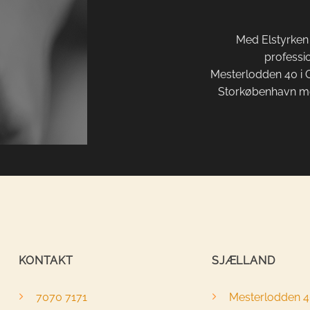
Med Elstyrken 
professio
Mesterlodden 40 i G
Storkøbenhavn med
KONTAKT
SJÆLLAND
7070 7171
Mesterlodden 