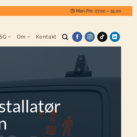
🕒 Man-Fre: 07.00 – 15.00
SG
Om
Kontakt
stallatør
n