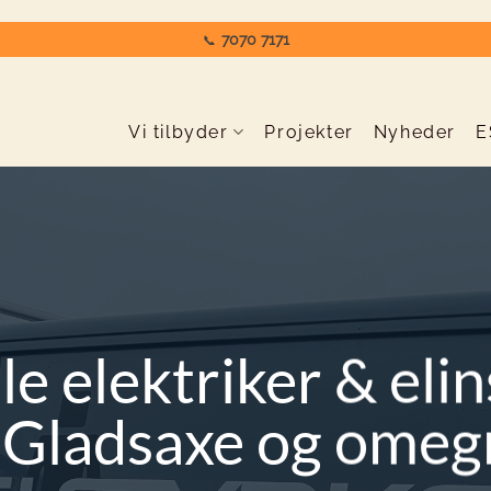
7070 7171
📞
Vi tilbyder
Projekter
Nyheder
E
le elektriker & elin
i Gladsaxe og omeg