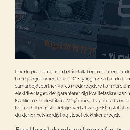
Har du problemer med el-installationerne, trænger du t
have programmeret din PLC-styringer? Så har du funde
samarbejdspartner. Vores medarbejdere har mere end 
elektriker faget, der garanterer dig kvalitetssikre løsnin
kvalificerede elektrikere. Vi går meget op i at alt vores
helt ned til mindste detalje. Ved at vælge El-installati
du derfor halvfærdigt og sløset elektriker arbejde.
Bred kundekreds og lang erfaring