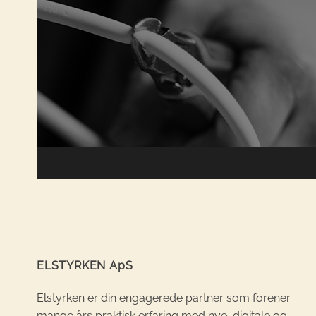
ELSTYRKEN ApS
Elstyrken er din engagerede partner som forener
mange års praktisk erfaring med nye, digitale og