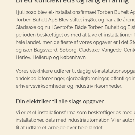
I juli 2020 blev el-installationsfirmaet Torben Buhelt A
Torben Buhelt ApS Blev stiftet i 1980, og har alle åren
Gladsaxe og nu i Gentofte. Både Torben Buhelt og Els
perioden beskæftiget os med at lave el-installationer 
hele landet, men de fleste af vores opgaver er i det
og især Bagsværd, Søborg, Gladsaxe, Vangede, Gentof
Herlev, Hellerup og København.
Vores elektrikere udfører til daglig el-installationsopg
andelsboligforeninger, ejerboligforeninger, offentlige in
erhvervsvirksomheder og industrivirksomheder.
Din elektriker til alle slags opgaver
Vi er et el-installationsfirma som beskæftiger os med de
installationer, dels med industriautomation. Vi er autor
til at udføre el-arbejde over hele landet.