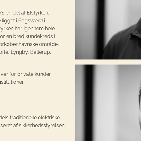
pS en del af Elstyrken.
e ligget i Bagsværd i
tyrken har igennem hele
for en bred kundekreds i
 Storkøbenhavnske område,
te, Lyngby, Ballerup,
aver for private kunder,
stitutioner,
ls traditionelle elektriske
iseret af sikkerhedsstyrelsen