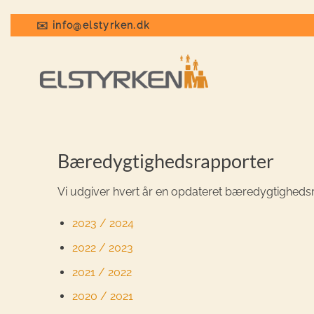
Fortsæt
til
✉️ info@elstyrken.dk
indhold
Bæredygtighedsrapporter
Vi udgiver hvert år en opdateret bæredygtighedsr
2023 / 2024
2022 / 2023
2021 / 2022
2020 / 2021