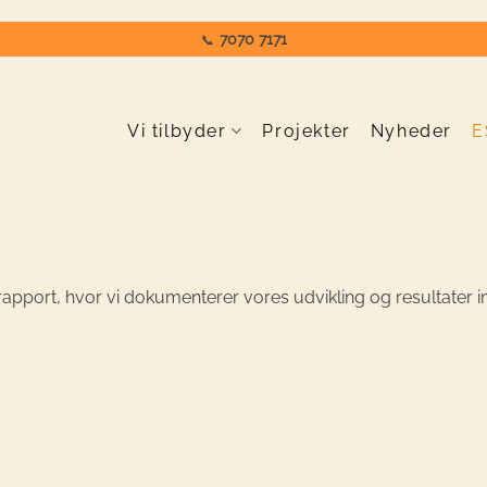
7070 7171
📞
Vi tilbyder
Projekter
Nyheder
E
apport, hvor vi dokumenterer vores udvikling og resultater 