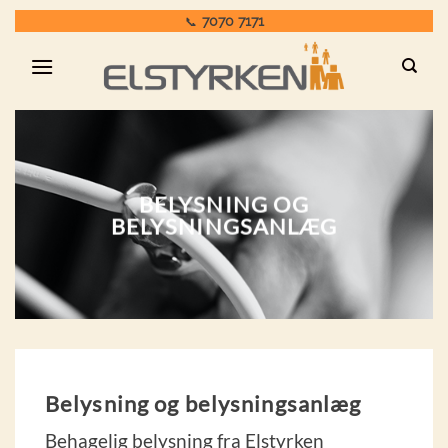
Fortsæt
7070 7171
📞
til
indhold
BELYSNING OG
BELYSNINGSANLÆG
Belysning og belysningsanlæg
Behagelig belysning fra Elstyrken