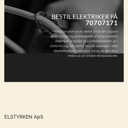
BESTIL ELEKTRIKER PÅ
70707171
Med Elstyrken er du sikker på at din opgave
løses hurtigt og professionelt af en autoriseret
elektriker. Vi holder til på Mesterlodden 40 i
Gentofte, og kan derfor tilbyde elarbejde i hele
Storkøbenhavn med kort varsel, fx ved akut
nedbrud på kritiske elinstallationer.
ELSTYRKEN ApS