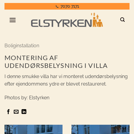
Fortsæt
7070 7171
📞
til
indhold
Boliginstallation
MONTERING AF
UDENDØRSBELYSNING I VILLA
I denne smukke villa har vi monteret udendørsbelysning
efter ejendommens ydre er blevet restaureret.
Photos by: Elstyrken