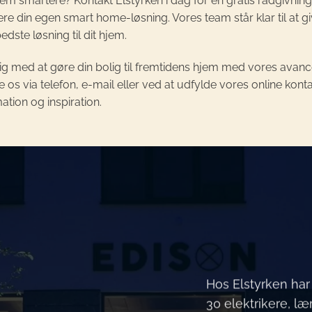
t hjem smartere? Kontakt Elstyrken i dag for en gratis rådgivni
ere din egen smart home-løsning. Vores team står klar til at g
dste løsning til dit hjem.
e dig med at gøre din bolig til fremtidens hjem med vores av
e os via telefon, e-mail eller ved at udfylde vores online kon
ation og inspiration.
Hos Elstyrken har 
30 elektrikere, læ