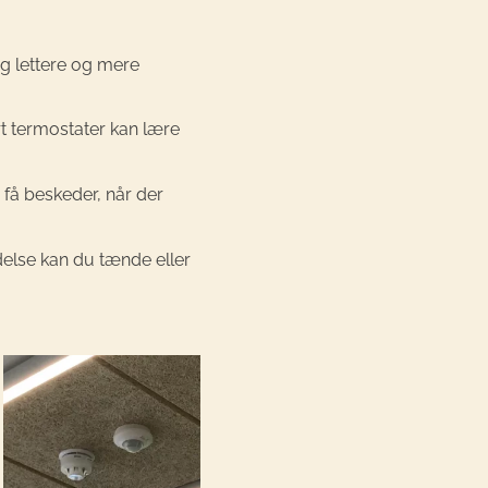
ag lettere og mere
t termostater kan lære
få beskeder, når der
delse kan du tænde eller