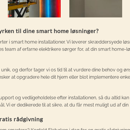
yrken til dine smart home løsninger?
ter i smart home installationer. Vi leverer skræddersyede løsni
s team af erfarne elektrikere sørger for, at din smart home-l
er unik, og derfor tager vi os tid til at vurdere dine behov og øn
sker at opgradere hele dit hjem eller blot implementere enkel
upport og vedligeholdelse efter installationen, så du altid kan
. Vi er dedikerede til at sikre, at du får mest muligt ud af d
ratis rådgivning