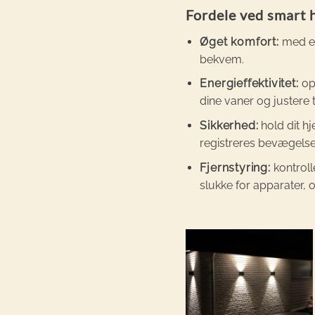
Fordele ved smart 
Øget komfort:
med et
bekvem.
Energieffektivitet:
opt
dine vaner og justere 
Sikkerhed
:
hold dit h
registreres bevægelse e
Fjernstyring:
kontroll
slukke for apparater,