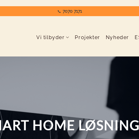
7070 7171
📞
Vi tilbyder
Projekter
Nyheder
E
ART HOME LØSNIN