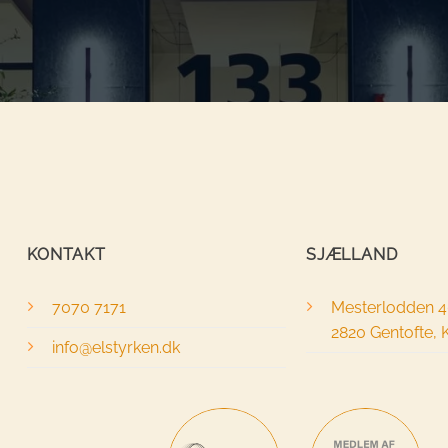
KONTAKT
SJÆLLAND
7070 7171
Mesterlodden 
2820 Gentofte,
info@elstyrken.dk