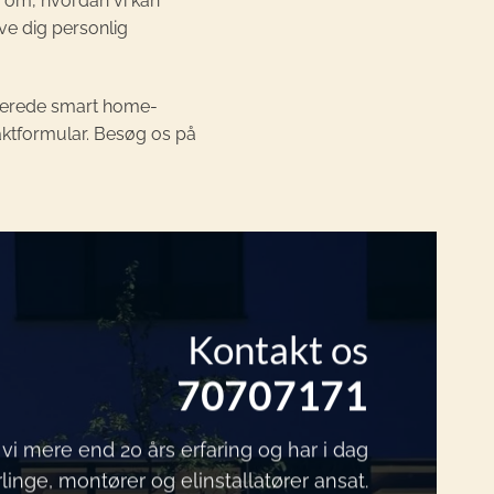
ng om, hvordan vi kan
ive dig personlig
ancerede smart home-
taktformular. Besøg os på
Kontakt os
70707171
vi mere end 20 års erfaring og har i dag
rlinge, montører og elinstallatører ansat.