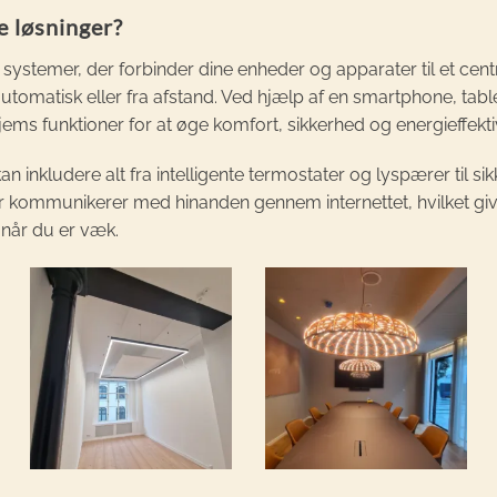
 løsninger?
ystemer, der forbinder dine enheder og apparater til et centr
utomatisk eller fra afstand. Ved hjælp af en smartphone, tab
jems funktioner for at øge komfort, sikkerhed og energieffektiv
 inkludere alt fra intelligente termostater og lyspærer til 
r kommunikerer med hinanden gennem internettet, hvilket give
v når du er væk.