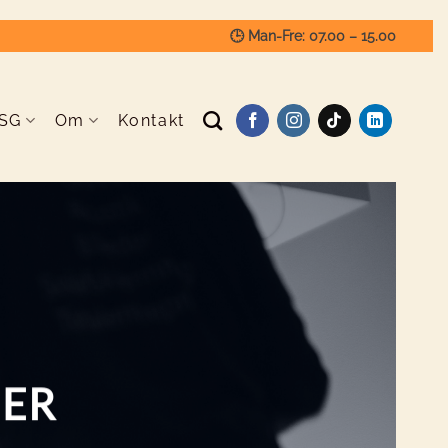
🕒 Man-Fre: 07.00 – 15.00
SG
Om
Kontakt
GER