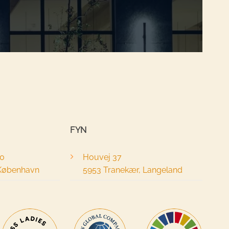
FYN
40
Houvej 37
 København
5953 Tranekær, Langeland