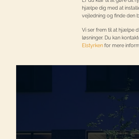
Er du klar til at gøre di
hjælpe dig med at install
vejledning og finde den be
Vi ser frem til at hjælp
løsninger. Du kan kontakt
Elstyrken
for mere inform