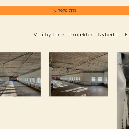
7070 7171
📞
Vi tilbyder
Projekter
Nyheder
E