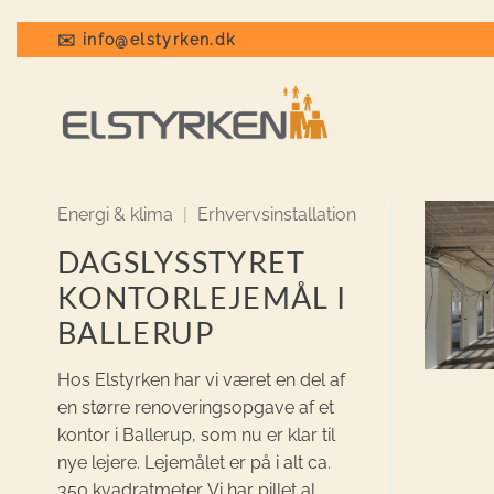
Fortsæt
til
✉️ info@elstyrken.dk
indhold
Energi & klima
|
Erhvervsinstallation
DAGSLYSSTYRET
KONTORLEJEMÅL I
BALLERUP
Hos Elstyrken har vi været en del af
en større renoveringsopgave af et
kontor i Ballerup, som nu er klar til
nye lejere. Lejemålet er på i alt ca.
350 kvadratmeter. Vi har pillet al