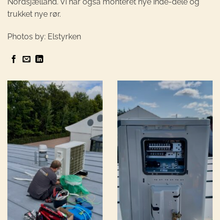
Nordsjælland. Vi har også monteret nye inde-dele og
trukket nye rør.
Photos by: Elstyrken