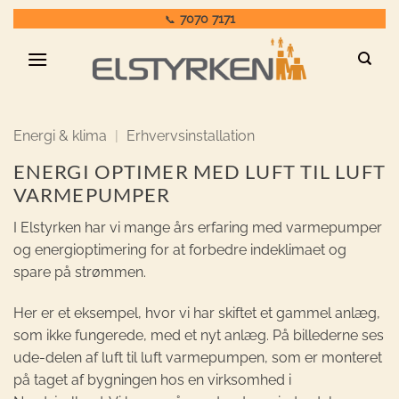
Fortsæt
7070 7171
📞
til
indhold
Energi & klima
|
Erhvervsinstallation
ENERGI OPTIMER MED LUFT TIL LUFT
VARMEPUMPER
I Elstyrken har vi mange års erfaring med varmepumper
og energioptimering for at forbedre indeklimaet og
spare på strømmen.
Her er et eksempel, hvor vi har skiftet et gammel anlæg,
som ikke fungerede, med et nyt anlæg. På billederne ses
ude-delen af luft til luft varmepumpen, som er monteret
på taget af bygningen hos en virksomhed i