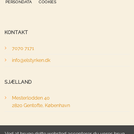
PERSONDATA
COOKIES
KONTAKT
7070 7171
info@elstyrken.dk
SJÆLLAND
Mesterlodden 40
2820 Gentofte, København
FYN
Ved at bruge dette websted accepterer du vores brug