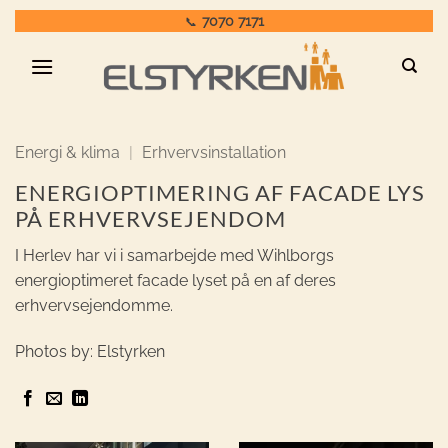
Fortsæt
7070 7171
📞
til
indhold
Energi & klima
|
Erhvervsinstallation
ENERGIOPTIMERING AF FACADE LYS
PÅ ERHVERVSEJENDOM
I Herlev har vi i samarbejde med Wihlborgs
energioptimeret facade lyset på en af deres
erhvervsejendomme.
Photos by: Elstyrken