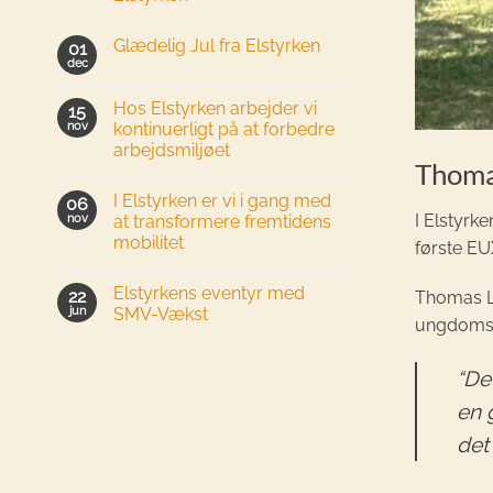
Glædelig Jul fra Elstyrken
01
dec
Hos Elstyrken arbejder vi
15
nov
kontinuerligt på at forbedre
arbejdsmiljøet
Thoma
I Elstyrken er vi i gang med
06
nov
I Elstyrke
at transformere fremtidens
mobilitet
første EU
Elstyrkens eventyr med
22
Thomas Li
jun
SMV-Vækst
ungdomsu
“De
en 
det