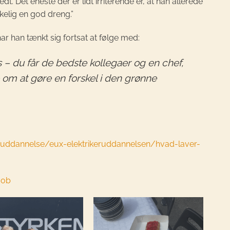
dt. Det eneste der er lidt irriterende er, at han allerede
kelig en god dreng.”
ar han tænkt sig fortsat at følge med:
s – du får de bedste kollegaer og en chef,
om at gøre en forskel i den grønne
uddannelse/eux-elektrikeruddannelsen/hvad-laver-
job