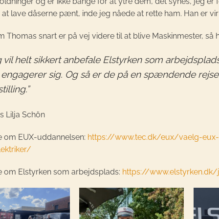
oldninger og er ikke bange for at ytre dem, det synes, jeg er fe
at lave dåserne pænt, inde jeg nåede at rette ham. Han er vir
 Thomas snart er på vej videre til at blive Maskinmester, så h
g vil helt sikkert anbefale Elstyrken som arbejdsplad
 engagerer sig. Og så er de på en spændende rejse 
illing.”
 Lilja Schön
e om EUX-uddannelsen:
https://www.tec.dk/eux/vaelg-eux-
ektriker/
 om Elstyrken som arbejdsplads:
https://www.elstyrken.dk/