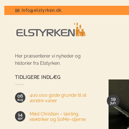
Fortsæt
til
✉️ info@elstyrken.dk
indhold
Her præsenterer vi nyheder og
historier fra Elstyrken.
TIDLIGERE INDLÆG
400.000 gode grunde til at
06
19
aug
ændre vaner
jun
Mød Christian – lærling,
14
apr
elektriker og SoMe-stjerne