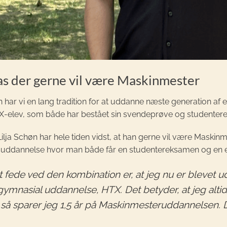
s der gerne vil være Maskinmester
n har vi en lang tradition for at uddanne næste generation af e
X-elev, som både har bestået sin svendeprøve og studenter
lja Schøn har hele tiden vidst, at han gerne vil være Maskin
ddannelse hvor man både får en studentereksamen og en 
t fede ved den kombination er, at jeg nu er blevet
gymnasial uddannelse, HTX. Det betyder, at jeg altid
 så sparer jeg 1,5 år på Maskinmesteruddannelsen. 