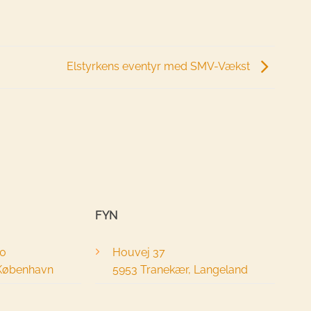
Elstyrkens eventyr med SMV-Vækst
FYN
40
Houvej 37
 København
5953 Tranekær, Langeland