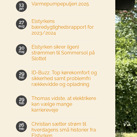
Varmepumpepuljen 2025
13
jan
Elstyrkens
27
aug
bæredygtighedsrapport for
2023/2024
Elstyrken sikrer (igen)
30
maj
strømmen til Sommersol på
Slottet
ID-Buzz. Top kørekomfort og
29
feb
sikkerhed samt problemfri
rækkevidde og opladning
Thomas vidste, at elektrikere
29
feb
kan vælge mange
karriereveje
Christian sætter strøm til
26
feb
hverdagens små historier fra
Elstyrken