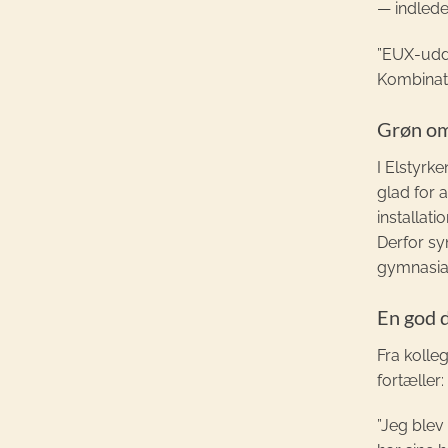
— indlede
”EUX-udda
Kombinati
Grøn om
I Elstyrk
glad for 
installati
Derfor sy
gymnasial
En god d
Fra koll
fortæller:
”Jeg blev