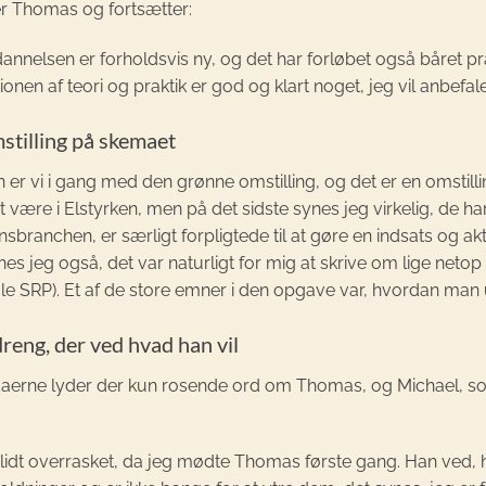
r Thomas og fortsætter:
nnelsen er forholdsvis ny, og det har forløbet også båret præ
onen af teori og praktik er god og klart noget, jeg vil anbefa
stilling på skemaet
en er vi i gang med den grønne omstilling, og det er en omstill
at være i Elstyrken, men på det sidste synes jeg virkelig, de h
onsbranchen, er særligt forpligtede til at gøre en indsats og ak
nes jeg også, det var naturligt for mig at skrive om lige neto
e SRP). Et af de store emner i den opgave var, hvordan man
reng, der ved hvad han vil
egaerne lyder der kun rosende ord om Thomas, og Michael, 
 lidt overrasket, da jeg mødte Thomas første gang. Han ved, h