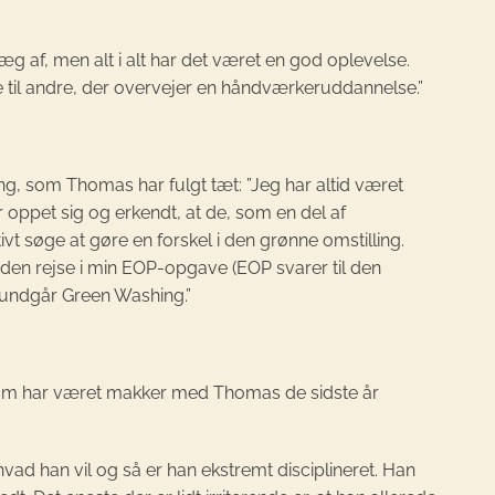
g af, men alt i alt har det været en god oplevelse.
le til andre, der overvejer en håndværkeruddannelse.”
ing, som Thomas har fulgt tæt: ”Jeg har altid været
ar oppet sig og erkendt, at de, som en del af
tivt søge at gøre en forskel i den grønne omstilling.
p den rejse i min EOP-opgave (EOP svarer til den
 undgår Green Washing.”
som har været makker med Thomas de sidste år
vad han vil og så er han ekstremt disciplineret. Han