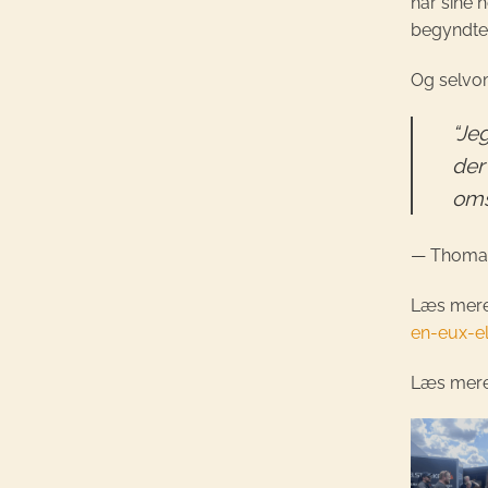
har sine h
begyndte 
Og selvom
“Je
der
omst
— Thomas
Læs mer
en-eux-el
Læs mere