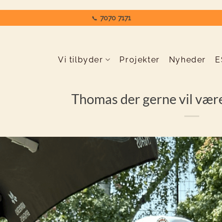
7070 7171
📞
Vi tilbyder
Projekter
Nyheder
E
Thomas der gerne vil væ