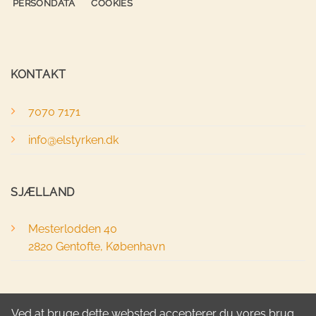
PERSONDATA
COOKIES
KONTAKT
7070 7171
info@elstyrken.dk
SJÆLLAND
Mesterlodden 40
2820 Gentofte, København
FYN
Ved at bruge dette websted accepterer du vores brug