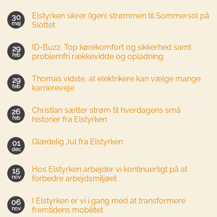
Elstyrken sikrer (igen) strømmen til Sommersol på
30
maj
Slottet
ID-Buzz. Top kørekomfort og sikkerhed samt
29
feb
problemfri rækkevidde og opladning
Thomas vidste, at elektrikere kan vælge mange
29
feb
karriereveje
Christian sætter strøm til hverdagens små
26
feb
historier fra Elstyrken
Glædelig Jul fra Elstyrken
01
dec
Hos Elstyrken arbejder vi kontinuerligt på at
15
nov
forbedre arbejdsmiljøet
I Elstyrken er vi i gang med at transformere
06
nov
fremtidens mobilitet