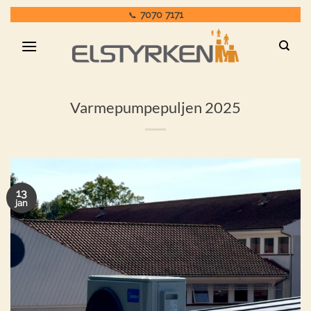
Fortsæt
7070 7171
📞
til
indhold
Varmepumpepuljen 2025
13
jan