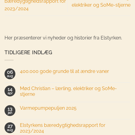
bæredygtighedsrapport for
elektriker og SoMe-stjerne
2023/2024
Her præsenterer vi nyheder og historier fra Elstyrken.
TIDLIGERE INDLÆG
400.000 gode grunde til at ændre vaner
06
aug
Mød Christian – lærling, elektriker og SoMe-
14
apr
stjerne
Varmepumpepuljen 2025
13
jan
Elstyrkens bæredygtighedsrapport for
27
aug
2023/2024